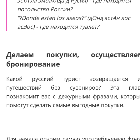
эстА ла эмбахАда д Русия) - Где находится
посольство России?
“?Donde estan los aseos?” (дОнд эстАн лос
асЭос) - Где находится туалет?
Делаем покупки, осуществляе
бронирование
Какой русский турист возвращается и
путешествий без сувениров? Эта глав
познакомит вас с дежурными фразами, котор
помогут сделать самые выгодные покупки.
Для начала освоим самую употребляемую фра