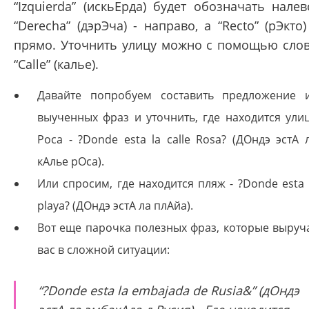
“Izquierda” (искьЕрда) будет обозначать налев
“Derecha” (дэрЭча) - направо, а “Recto” (рЭкто)
прямо. Уточнить улицу можно с помощью сло
“Calle” (калье).
Давайте попробуем составить предложение 
выученных фраз и уточнить, где находится ули
Роса - ?Donde esta la calle Rosa? (ДОндэ эстА 
кАлье рОса).
Или спросим, где находится пляж - ?Donde esta 
playa? (ДОндэ эстА ла плАйа).
Вот еще парочка полезных фраз, которые выруч
вас в сложной ситуации:
“?Donde esta la embajada de Rusia&” (дОндэ