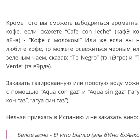
Кроме того вы сможете взбодриться ароматн
кофе, если скажете “Cafe con leche” (кафЭ к
лЕчэ) - “Кофе с молоком!” Или же если вы 
любите кофе, то можете освежиться черным и
зеленым чаем, сказав: “Te Negro” (тэ нЭгро) и “
Verde” (тэ вЭрдэ).
Заказать газированную или простую воду мож
с помощью “Aqua con gaz” и “Aqua sin gaz” (“аг
кон газ”, “агуа син газ”).
Нельзя приехать в Испанию и не заказать вино:
Белое вино - El vino blanco (эль бИно блАнко