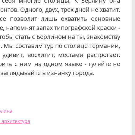
 себя многие столицы. К Берлину она
нтов. Одного, двух, трех дней не хватит.
усе позволит лишь охватить основные
, напомнят запах типографской краски -
обы стать с Берлином на ты, знакомству
 Мы составим тур по столице Германии,
 удивит, восхитит, местами растрогает.
рить с ним на одном языке - гуляйте не
заглядывайте в изнанку города.
рлина
 архитектура