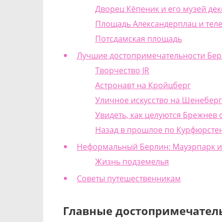
Дворец Кёпеник и его музей де
Площадь Александерплац и тел
Потсдамская площадь
Лучшие достопримечательности Бер
Творчество JR
Астронавт на Кройцберг
Уличное искусство на Шенеберг
Увидеть, как целуются Брежнев 
Назад в прошлое по Курфюрст
Неформальный Берлин: Мауэрпарк и
Жизнь подземелья
Советы путешественникам
Главные достопримечател