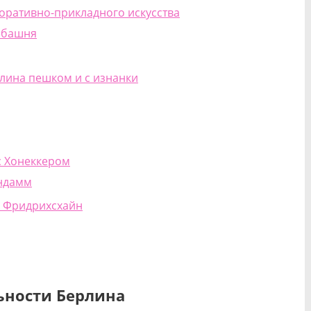
коративно-прикладного искусства
ебашня
лина пешком и с изнанки
с Хонеккером
ендамм
 Фридрихсхайн
ьности Берлина