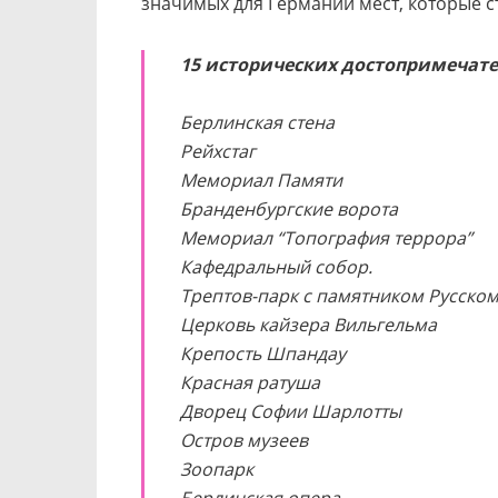
значимых для Германии мест, которые с
15 исторических достопримечат
Берлинская стена
Рейхстаг
Мемориал Памяти
Бранденбургские ворота
Мемориал “Топография террора”
Кафедральный собор.
Трептов-парк с памятником Русском
Церковь кайзера Вильгельма
Крепость Шпандау
Красная ратуша
Дворец Софии Шарлотты
Остров музеев
Зоопарк