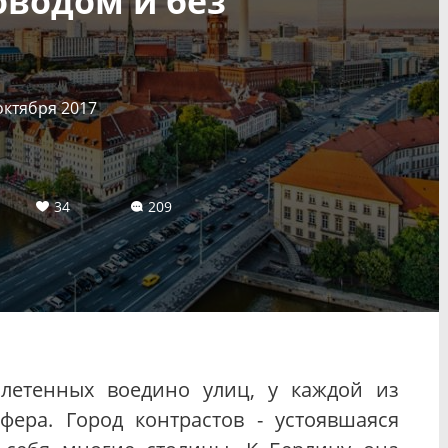
оводом и без
октября 2017
34
209
плетенных воедино улиц, у каждой из
фера. Город контрастов - устоявшаяся