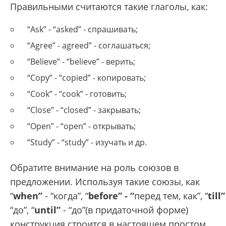
Правильными считаются такие глаголы, как:
“Ask” - “asked” - спрашивать;
“Agree” - agreed” - соглашаться;
“Believe” - “believe” - верить;
“Copy” - “copied” - копировать;
“Cook” - “cook” - готовить;
“Close” - “closed” - закрывать;
“Open” - “open” - открывать;
“Study” - “study” - изучать и др.
Обратите внимание на роль союзов в
предложении. Используя такие союзы, как
“
when”
- “когда”, “
before” - “
перед тем, как”, “
till”
“до”, “
until”
- “до”(в придаточной форме)
конструкция строится в настоящем простом