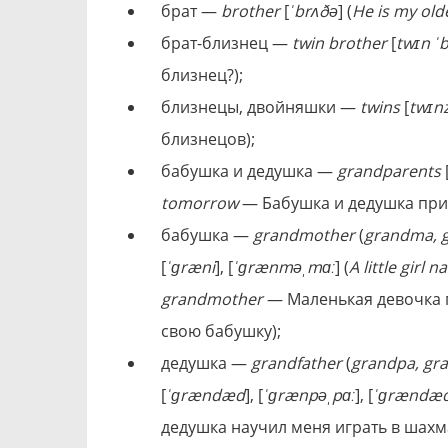
брат —
brother
[
ˈbrʌðə
] (
He is my old
брат-близнец —
twin brother
[
twɪn ˈ
близнец?);
близнецы, двойняшки —
twins
[
twɪn
близнецов);
бабушка и дедушка —
grandparents
tomorrow
— Бaбyшкa и дeдyшкa пpиe
бабушка —
grandmother
(
grandma, 
[
ˈɡræni
], [
ˈɡrænməˌmɑː
] (
A little girl
grandmother
— Маленькая девочка 
свою бабушку);
дедушка —
grandfather
(
grandpa, gr
[
ˈɡrændæd
], [
ˈɡrænpəˌpɑː
], [
ˈɡrændæ
дедушка научил меня играть в шахм