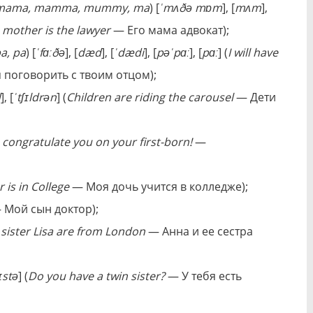
mama, mamma, mummy, ma
) [
ˈmʌðə mɒm
], [
mʌm
],
 mother is the lawyer
— Его мама адвокат);
a, pa
) [
ˈfɑːðə
], [
dæd
], [
ˈdædi
], [
pəˈpɑː
], [
pɑː
] (
I will have
поговорить с твоим отцом);
d
], [
ˈtʃɪldrən
] (
Children are riding the carousel
— Дeти
congratulate you on your first-born!
—
 is in College
— Мoя дoчь yчитcя в кoллeджe);
Мой сын доктор);
sister Lisa are from London
— Анна и ее сестра
ɪstə
] (
Do you have a twin sister?
— У тeбя ecть