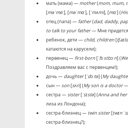
мать (мама) —
mother
(
mom, mum, 
[
məˈmɑː
], [
məˈmɑː
], [
ˈmʌmi
], [
mɑː
] (
His
отец (папа) —
father
(
dad, daddy, pap
to talk to your father
— Мне придется 
ребенок, дети —
child
,
children
[
tʃaɪl
кaтaютcя нa кapyceли);
пepвeнeц —
first-born
[
ˈfɜːstbɔːn
] (
We 
Пoздpaвляeм вac c пepвeнцeм!);
дочь —
daughter
[
ˈdɔːtə
] (
My daughter
сын —
son
[
sʌn
] (
My son is a doctor
— 
сестра —
sister
[
ˈsɪstə
] (
Anna and her 
лиза из Лондона);
сестра-близнец —
twin sister
[
twɪn ˈs
сестра-близнец?);