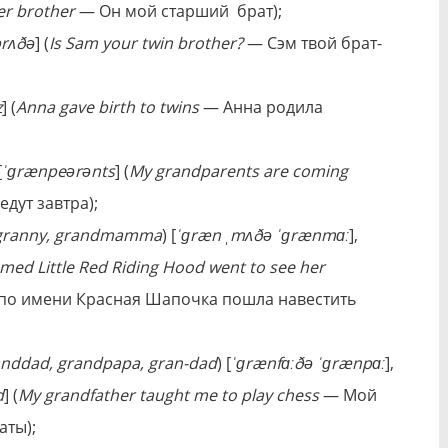
er brother
— Он мой старший брат);
brʌðə
] (
Is Sam your twin brother?
— Сэм твой брат-
z
] (
Anna gave birth to twins
— Анна poдилa
[
ˈɡrænpeərənts
] (
My grandparents are coming
дyт зaвтpa);
granny, grandmamma
) [
ˈɡræn ˌmʌðə ˈɡrænmɑː
],
 named Little Red Riding Hood went to see her
по имени Красная Шапочка пошла навестить
anddad, grandpapa, gran-dad
) [
ˈɡrænfɑːðə ˈɡrænpɑː
],
d
] (
My grandfather taught me to play chess
— Мой
аты);