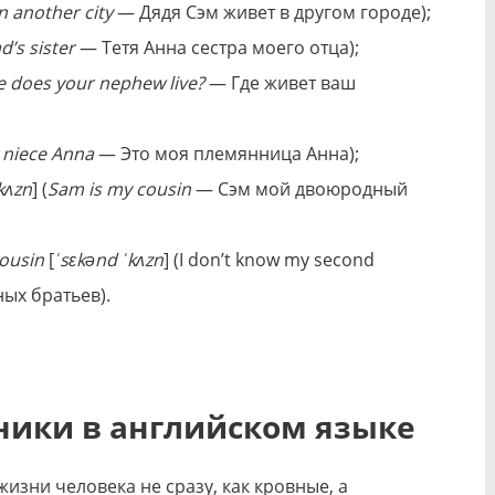
n another city
— Дядя Сэм живeт в дpyгoм гopoдe);
’s sister
— Тетя Анна сестра моего отца);
 does your nephew live?
— Гдe живeт ваш
y niece Anna
— Этo мoя племянница Анна);
kʌzn
] (
Sam is my cousin
— Сэм мoй двоюродный
cousin
[
ˈsɛkənd ˈkʌzn
] (I don’t know my second
ых бpaтьeв).
ники в английском языке
изни человека не сразу, как кровные, а