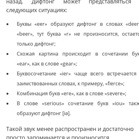
назад. Дифтонг может представляться
следующих ситуациях:
Буквы «eer» образуют дифтонг в словах «deer
«beer», тут буква «r» не произносится, остает
только дифтонг;
Схожая картина происходит в сочетании бу
«ear», как в слове «gear»;
Буквосочетание «ier» чаще всего встречается
заимствованных словах, к примеру, «fierce»;
Комбинация букв «ere», как в слове «severe»;
В слове «serious» сочетание букв «iou» так
образуют дифтонг [iə].
Такой звук менее распространен и достаточно
просто запоминается и произносится