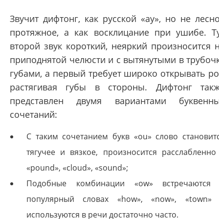
Звучит дифтонг, как русской «ау», но не лесн
протяжное, а как восклицание при ушибе. Т
второй звук короткий, неяркий произносится 
приподнятой челюсти и с вытянутыми в трубоч
губами, а первый требует широко открывать ро
растягивая губы в стороны. Дифтонг так
представлен двумя вариантами буквенн
сочетаний:
С таким сочетанием букв «ou» слово становит
тягучее и вязкое, произносится расслабленно
«pound», «cloud», «sound»;
Подобные комбинации «ow» встречаются
популярный словах «how», «now», «town»
используются в речи достаточно часто.