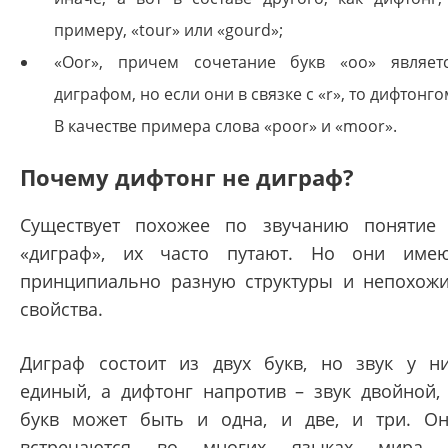
примеру, «tour» или «gourd»;
«Oor», причем сочетание букв «оо» являет
диграфом, но если они в связке с «r», то дифтонго
В качестве примера слова «poor» и «moor».
Почему дифтонг не диграф?
Существует похожее по звучанию понятие
«диграф», их часто путают. Но они име
принципиально разную структуры и непохож
свойства.
Диграф состоит из двух букв, но звук у н
единый, а дифтонг напротив – звук двойной,
букв может быть и одна, и две, и три. О
встречаются во многих языках мира 