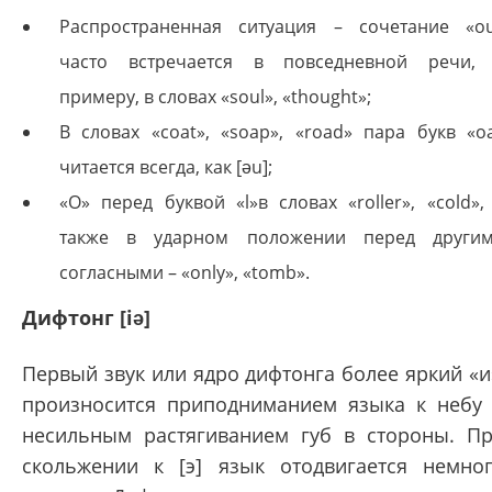
Распространенная ситуация – сочетание «o
часто встречается в повседневной речи,
примеру, в словах «soul», «thought»;
В словах «coat», «soap», «road» пара букв «o
читается всегда, как [əu];
«O» перед буквой «l»в словах «roller», «cold»,
также в ударном положении перед други
согласными – «only», «tomb».
Дифтонг [iə]
Первый звук или ядро дифтонга более яркий «и
произносится приподниманием языка к небу
несильным растягиванием губ в стороны. П
скольжении к [э] язык отодвигается немно