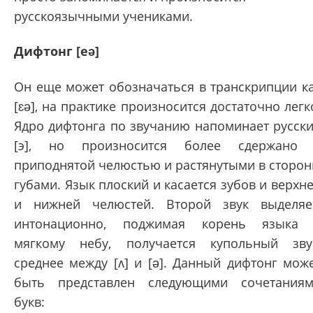
русскоязычными учениками.
Дифтонг [eə]
Он еще может обозначаться в транскрипции к
[ɛə], на практике произносится достаточно легк
Ядро дифтонга по звучанию напоминает русск
[э], но произносится более сдержано
приподнятой челюстью и растянутыми в сторо
губами. Язык плоский и касается зубов и верхн
и нижней челюстей. Второй звук выделя
интонационно, поджимая корень языка
мягкому небу, получается купольный зву
среднее между [ʌ] и [ə]. Данный дифтонг мож
быть представлен следующими сочетания
букв: