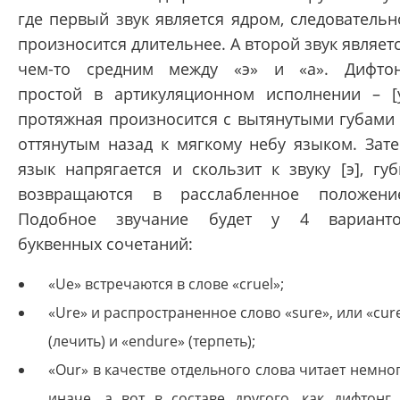
где первый звук является ядром, следовательн
произносится длительнее. А второй звук являет
чем-то средним между «э» и «а». Дифто
простой в артикуляционном исполнении – [
протяжная произносится с вытянутыми губами
оттянутым назад к мягкому небу языком. Зат
язык напрягается и скользит к звуку [э], гу
возвращаются в расслабленное положени
Подобное звучание будет у 4 вариант
буквенных сочетаний:
«Ue» встречаются в слове «cruel»;
«Ure» и распространенное слово «sure», или «cur
(лечить) и «endure» (терпеть);
«Our» в качестве отдельного слова читает немно
иначе, а вот в составе другого, как дифтонг,