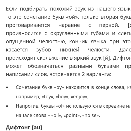
Если подбирать похожий звук из нашего язык
то это сочетание букв «ой», только вторая бук
проговаривается наравне с первой. [
произносится с округленными губами и слег
опущенной челюстью, кончик языка при эт
касается зубов нижней челюсти. Дале
происходит скольжение в яркий звук [й]. Дифто
может обозначаться разными буквами п
написании слов, встречается 2 варианта:
Сочетание букв «oy» находится в конце слова, к
например, «toy», «boy», «enjoy»;
Напротив, буквы «oi» используются в середине и
начале слова – «oil», «point», «noise».
Дифтонг [au]