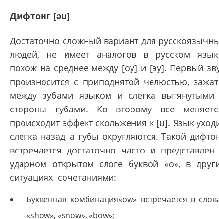
Дифтонг [əu]
Достаточно сложный вариант для русскоязычн
людей, не имеет аналогов в русском язык
похож на среднее между [оу] и [эу]. Первый зв
произносится с приподнятой челюстью, зажа
между зубами языком и слегка вытянутыми
стороны губами. Ко второму все меняетс
происходит эффект скольжения к [u]. Язык уход
слегка назад, а губы округляются. Такой дифто
встречается достаточно часто и представлен
ударном открытом слоге буквой «о», в друг
ситуациях сочетаниями:
Буквенная комбинация«ow» встречается в слов
«show», «snow», «bow»;