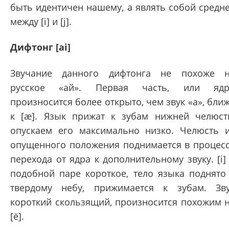
быть идентичен нашему, а являть собой средн
между [i] и [j].
Дифтонг [ai]
Звучание данного дифтонга не похоже 
русское «ай». Первая часть, или ядр
произносится более открыто, чем звук «а», бли
к [æ]. Язык прижат к зубам нижней челюст
опускаем его максимально низко. Челюсть 
опущенного положения поднимается в процес
перехода от ядра к дополнительному звуку. [i]
подобной паре короткое, тело языка поднято
твердому небу, прижимается к зубам. Зв
короткий скользящий, произносится похожим 
[ё].