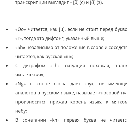
транскрипции выглядит – [θ] (с) и [ð] (з).
«Oo» читается, как [u], если не стоит перед букв
«r», тогда это дифтонг, указанный выше;
«Sh» независимо от положения в слове и соседст
читается, как русская «ш»;
C диграфом «ch» ситуация похожая, толь
читается «ч»;
«Ng» в конце слова дает звук, не имеющ
аналогов в русском языке, называет «носовой н»
произносится прижав корень языка к мягко
небу;
В сочетании «kn» первая буква не читаетс