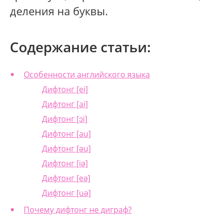
деления на буквы.
Содержание статьи:
Особенности английского языка
Дифтонг [ei]
Дифтонг [ai]
Дифтонг [ɔi]
Дифтонг [au]
Дифтонг [əu]
Дифтонг [iə]
Дифтонг [eə]
Дифтонг [uə]
Почему дифтонг не диграф?