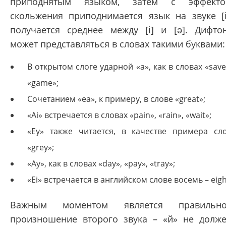
приподнятым языком, затем с эффекто
скольжения приподнимается язык на звуке [i
получается среднее между [i] и [ə]. Дифто
может представляться в словах такими буквами:
В открытом слоге ударной «a», как в словах «save
«game»;
Сочетанием «ea», к примеру, в слове «great»;
«Ai» встречается в словах «pain», «rain», «wait»;
«Ey» также читается, в качестве примера сл
«grey»;
«Ay», как в словах «day», «pay», «tray»;
«Ei» встречается в английском слове восемь – eigh
Важным моментом является правильно
произношение второго звука – «й» не долж