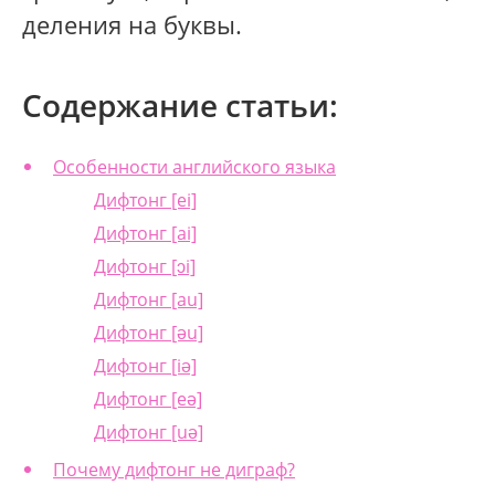
деления на буквы.
Содержание статьи:
Особенности английского языка
Дифтонг [ei]
Дифтонг [ai]
Дифтонг [ɔi]
Дифтонг [au]
Дифтонг [əu]
Дифтонг [iə]
Дифтонг [eə]
Дифтонг [uə]
Почему дифтонг не диграф?