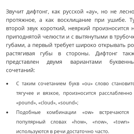
Звучит дифтонг, как русской «ау», но не лесн
протяжное, а как восклицание при ушибе. Т
второй звук короткий, неяркий произносится 
приподнятой челюсти и с вытянутыми в трубоч
губами, а первый требует широко открывать ро
растягивая губы в стороны. Дифтонг так
представлен двумя вариантами буквенн
сочетаний:
С таким сочетанием букв «ou» слово становит
тягучее и вязкое, произносится расслабленно
«pound», «cloud», «sound»;
Подобные комбинации «ow» встречаются
популярный словах «how», «now», «town»
используются в речи достаточно часто.