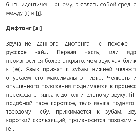
быть идентичен нашему, а являть собой средн
между [i] и [j].
Дифтонг [ai]
Звучание данного дифтонга не похоже 
русское «ай». Первая часть, или ядр
произносится более открыто, чем звук «а», бли
к [æ]. Язык прижат к зубам нижней челюст
опускаем его максимально низко. Челюсть 
опущенного положения поднимается в процес
перехода от ядра к дополнительному звуку. [i]
подобной паре короткое, тело языка поднято
твердому небу, прижимается к зубам. Зв
короткий скользящий, произносится похожим 
[ё].