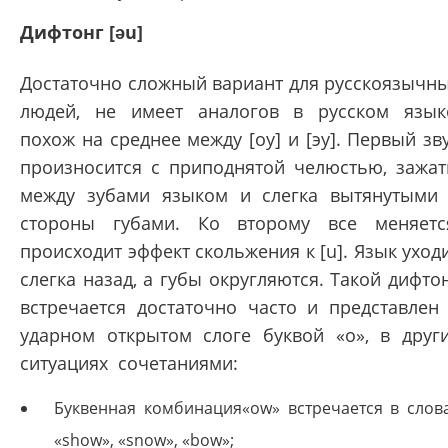
Дифтонг [əu]
Достаточно сложный вариант для русскоязычн
людей, не имеет аналогов в русском язык
похож на среднее между [оу] и [эу]. Первый зв
произносится с приподнятой челюстью, зажа
между зубами языком и слегка вытянутыми
стороны губами. Ко второму все меняетс
происходит эффект скольжения к [u]. Язык уход
слегка назад, а губы округляются. Такой дифто
встречается достаточно часто и представлен
ударном открытом слоге буквой «о», в друг
ситуациях сочетаниями:
Буквенная комбинация«ow» встречается в слов
«show», «snow», «bow»;