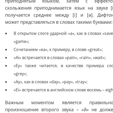
приподнятым языком, затем с эффекто
скольжения приподнимается язык на звуке [i
получается среднее между [i] и [ə]. Дифто
может представляться в словах такими буквами:
В открытом слоге ударной «a», как в словах «save
«game»;
Сочетанием «ea», к примеру, в слове «great»;
«Ai» встречается в словах «pain», «rain», «wait»;
«Ey» также читается, в качестве примера сл
«grey»;
«Ay», как в словах «day», «pay», «tray»;
«Ei» встречается в английском слове восемь – eigh
Важным моментом является правильно
произношение второго звука – «й» не долж