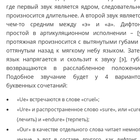
где первый звук является ядром, следовательн
произносится длительнее. А второй звук являет
чем-то средним между «э» и «а». Дифто
простой в артикуляционном исполнении – [
протяжная произносится с вытянутыми губами
оттянутым назад к мягкому небу языком. Зат
язык напрягается и скользит к звуку [э], гу
возвращаются в расслабленное положени
Подобное звучание будет у 4 вариант
буквенных сочетаний:
«Ue» встречаются в слове «cruel»;
«Ure» и распространенное слово «sure», или «cur
(лечить) и «endure» (терпеть);
«Our» в качестве отдельного слова читает немно
иначе, а вот в составе другого, как дифтонг,