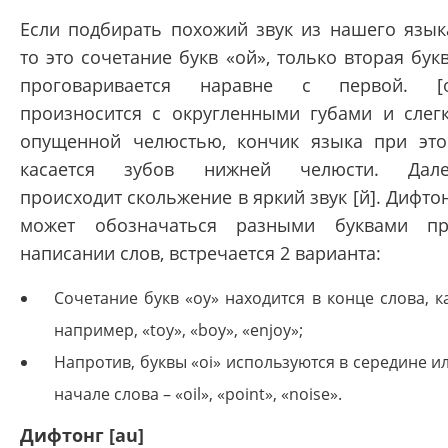
Если подбирать похожий звук из нашего язык
то это сочетание букв «ой», только вторая бук
проговаривается наравне с первой. [
произносится с округленными губами и слег
опущенной челюстью, кончик языка при эт
касается зубов нижней челюсти. Дале
происходит скольжение в яркий звук [й]. Дифто
может обозначаться разными буквами п
написании слов, встречается 2 варианта:
Сочетание букв «oy» находится в конце слова, к
например, «toy», «boy», «enjoy»;
Напротив, буквы «oi» используются в середине и
начале слова – «oil», «point», «noise».
Дифтонг [au]