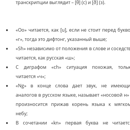
транскрипции выглядит – [θ] (с) и [ð] (з).
«Oo» читается, как [u], если не стоит перед букв
«r», тогда это дифтонг, указанный выше;
«Sh» независимо от положения в слове и соседст
читается, как русская «ш»;
C диграфом «ch» ситуация похожая, толь
читается «ч»;
«Ng» в конце слова дает звук, не имеющ
аналогов в русском языке, называет «носовой н»
произносится прижав корень языка к мягко
небу;
В сочетании «kn» первая буква не читаетс