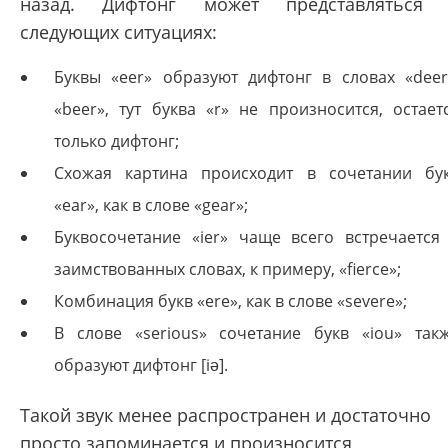
назад. Дифтонг может представляться
следующих ситуациях:
Буквы «eer» образуют дифтонг в словах «deer
«beer», тут буква «r» не произносится, остает
только дифтонг;
Схожая картина происходит в сочетании бу
«ear», как в слове «gear»;
Буквосочетание «ier» чаще всего встречается
заимствованных словах, к примеру, «fierce»;
Комбинация букв «ere», как в слове «severe»;
В слове «serious» сочетание букв «iou» так
образуют дифтонг [iə].
Такой звук менее распространен и достаточно
просто запоминается и произносится