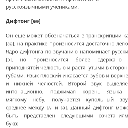
русскоязычными учениками.
Дифтонг [eə]
Он еще может обозначаться в транскрипции к
[ɛə], на практике произносится достаточно легк
Ядро дифтонга по звучанию напоминает русск
[э], но произносится более сдержано
приподнятой челюстью и растянутыми в сторо
губами. Язык плоский и касается зубов и верхн
и нижней челюстей. Второй звук выделя
интонационно, поджимая корень языка
мягкому небу, получается купольный зву
среднее между [ʌ] и [ə]. Данный дифтонг мож
быть представлен следующими сочетания
букв: