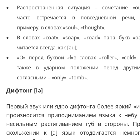
Распространенная ситуация – сочетание «o
часто встречается в повседневной речи,
примеру, в словах «soul», «thought»;
В словах «coat», «soap», «road» пара букв «o
читается всегда, как [əu];
«O» перед буквой «l»в словах «roller», «cold»,
также в ударном положении перед други
согласными – «only», «tomb».
Дифтонг [iə]
Первый звук или ядро дифтонга более яркий «и
произносится приподниманием языка к небу
несильным растягиванием губ в стороны. П
скольжении к [э] язык отодвигается немно