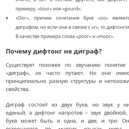
примеру, «tour» или «gourd»;
«Oor», причем сочетание букв «оо» являет
диграфом, но если они в связке с «r», то дифтонго
В качестве примера слова «poor» и «moor».
Почему дифтонг не диграф?
Существует похожее по звучанию понятие
«диграф», их часто путают. Но они име
принципиально разную структуры и непохож
свойства.
Диграф состоит из двух букв, но звук у н
единый, а дифтонг напротив – звук двойной,
букв может быть и одна, и две, и три. О
встречаются во многих языках мира 