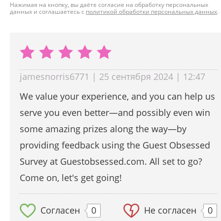
Нажимая на кнопку, вы даёте согласие на обработку персональных
данных и соглашаетесь с
политикой обработки персональных данных
.
jamesnorris6771 | 25 сентября 2024 | 12:47
We value your experience, and you can help us
serve you even better—and possibly even win
some amazing prizes along the way—by
providing feedback using the Guest Obsessed
Survey at Guestobsessed.com. All set to go?
Come on, let's get going!
Согласен
0
Не согласен
0