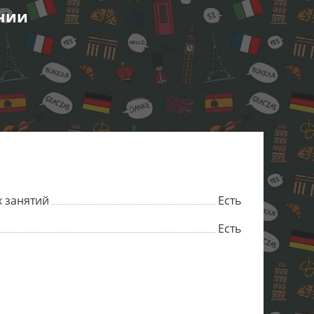
нии
 занятий
Есть
Есть