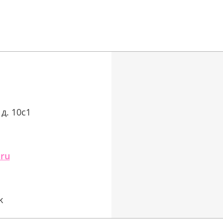
 д. 10с1
.ru
k