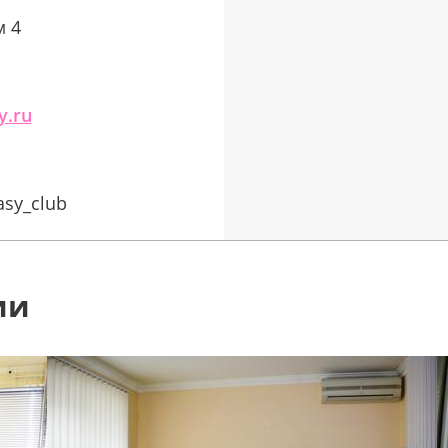
м 4
y.ru
asy_club
ии