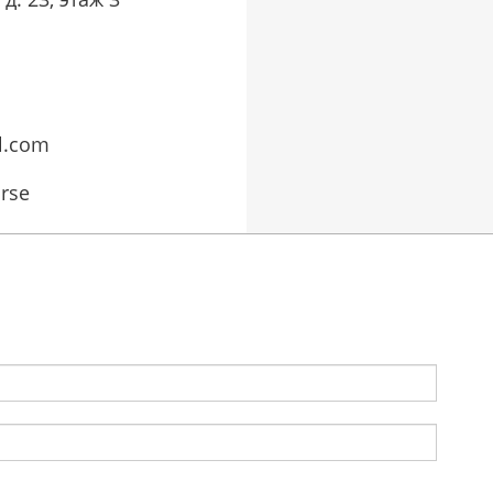
l.com
rse