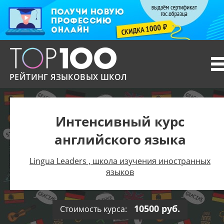
T
n
РЕЙТИНГ ЯЗЫКОВЫХ ШКОЛ
Интенсивный курс
английского языка
Lingua Leaders , школа изучения иностранных
языков
10500 руб.
Стоимость курса: