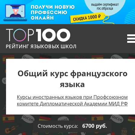
T
n
РЕЙТИНГ ЯЗЫКОВЫХ ШКОЛ
Общий курс французского
языка
Курсы иностранных языков при Профсоюзном
комитете Дипломатической Академии МИД РФ
6700 руб.
Стоимость курса: