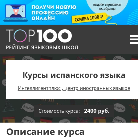
T
n
РЕЙТИНГ ЯЗЫКОВЫХ ШКОЛ
Курсы испанского языка
Интеллигентплюс , центр иностранных языков
2400 руб.
Стоимость курса:
Описание курса