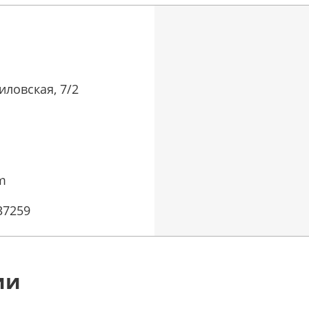
ловская, 7/2
m
37259
ии