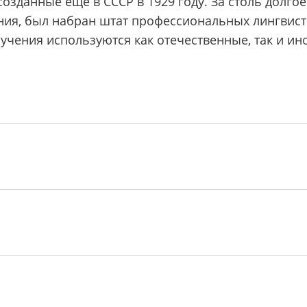
 созданные еще в СССР в 1929 году. За столь долг
ния, был набран штат профессиональных лингвис
учения используются как отечественные, так и ин