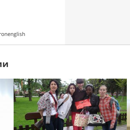
ronenglish
ии