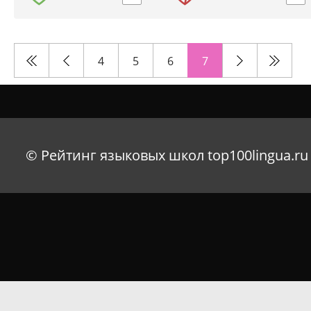
4
5
6
7
© Рейтинг языковых школ top100lingua.ru