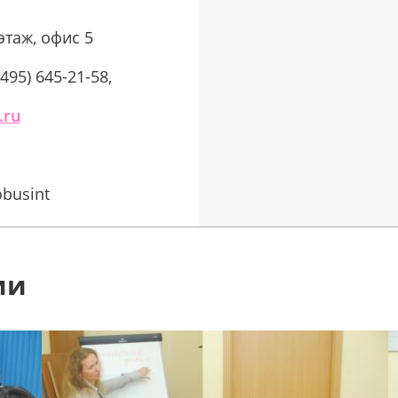
 этаж, офис 5
(495) 645-21-58,
.ru
obusint
ии