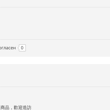
огласен
0
健商品，歡迎造訪