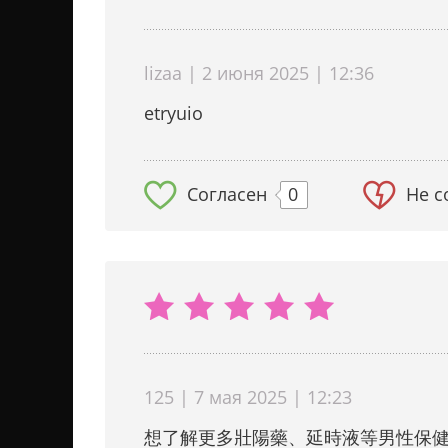
lizaa | 2 июня 2025 | 12:36
etryuio
Согласен
0
Не с
125 | 7 мая 2025 | 12:23
想了解更多壯陽藥、延時液等男性保