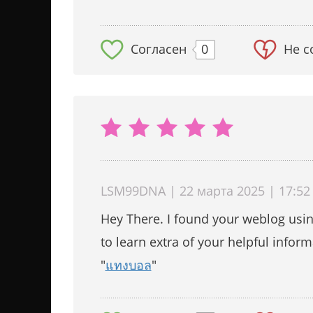
Согласен
0
Не с
LSM99DNA | 22 марта 2025 | 17:52
Hey There. I found your weblog using
to learn extra of your helpful inform
"
แทงบอล
"