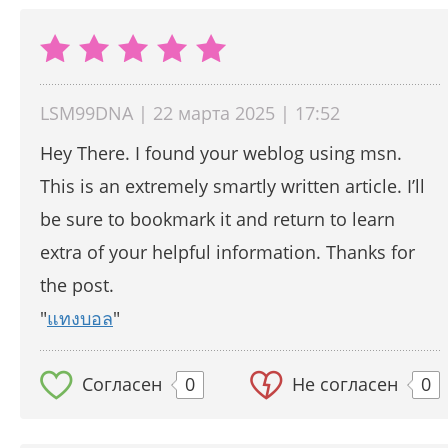
LSM99DNA | 22 марта 2025 | 17:52
Hey There. I found your weblog using msn.
This is an extremely smartly written article. I’ll
be sure to bookmark it and return to learn
extra of your helpful information. Thanks for
the post.
"
แทงบอล
"
Согласен
0
Не согласен
0