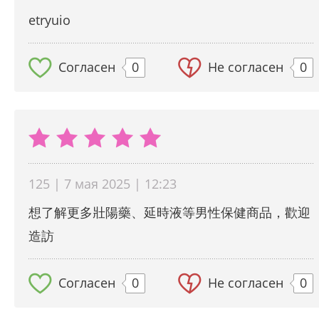
etryuio
Согласен
0
Не согласен
0
125 | 7 мая 2025 | 12:23
想了解更多壯陽藥、延時液等男性保健商品，歡迎
造訪
Согласен
0
Не согласен
0