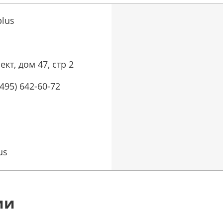
plus
кт, дом 47, стр 2
(495) 642-60-72
us
ии