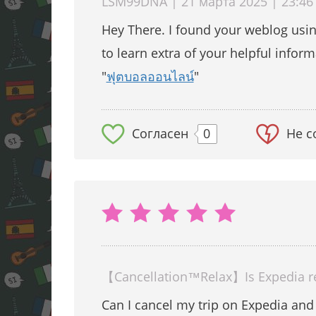
LSM99DNA | 21 марта 2025 | 23:46
Hey There. I found your weblog using
to learn extra of your helpful inform
"
ฟุตบอลออนไลน์
"
Согласен
0
Не с
【Cancellation™️Relax】Is Expedia rea
Can I cancel my trip on Expedia and