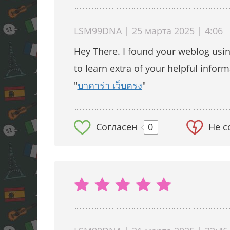
LSM99DNA | 25 марта 2025 | 4:06
Hey There. I found your weblog using
to learn extra of your helpful inform
"
บาคาร่า เว็บตรง
"
Согласен
0
Не с