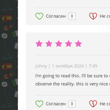
Согласен
0
Не с
johny | 1 октября 2024 | 7:49
I’m going to read this. I’ll be sure 
observe the reality. this is very nice
Согласен
0
Не с