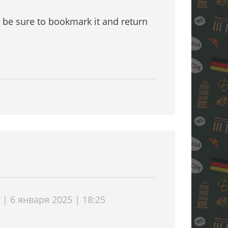
ll be sure to bookmark it and return
? | 6 января 2025 | 18:25