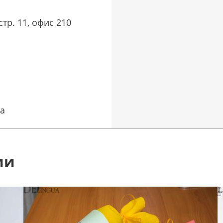
тр. 11, офис 210
ua
ии