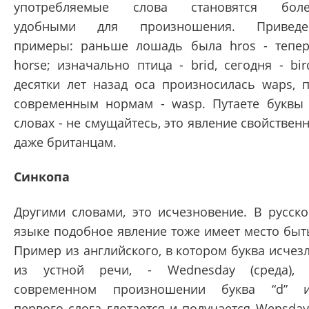
употребляемые слова становятся боле
удобными для произношения. Приведе
примеры: раньше лошадь была hros - тепе
horse; изначально птица - brid, сегодня - bir
десятки лет назад оса произносилась waps, 
современным нормам - wasp. Путаете буквы
словах - не смущайтесь, это явление свойствен
даже британцам.
Синкопа
Другими словами, это исчезновение. В русск
языке подобное явление тоже имеет место быт
Пример из английского, в котором буква исчез
из устной речи, - Wednesday (среда),
современном произношении буква “d” 
первого слога глотается и получается Wensday