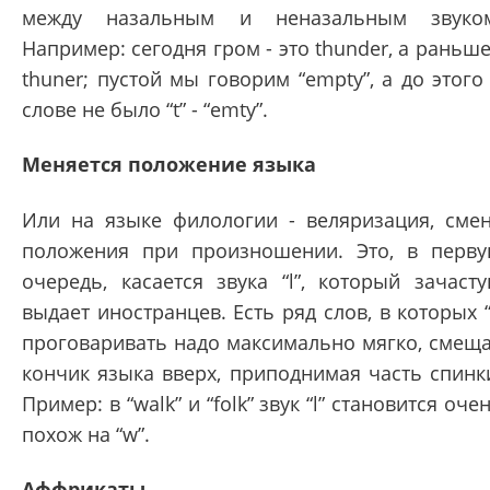
между назальным и неназальным звуко
Например: сегодня гром - это thunder, а раньше
thuner; пустой мы говорим “empty”, а до этого
слове не было “t” - “emty”.
Меняется положение языка
Или на языке филологии - веляризация, сме
положения при произношении. Это, в перв
очередь, касается звука “l”, который зачаст
выдает иностранцев. Есть ряд слов, в которых “
проговаривать надо максимально мягко, смещ
кончик языка вверх, приподнимая часть спинк
Пример: в “walk” и “folk” звук “l” становится оче
похож на “w”.
Аффрикаты