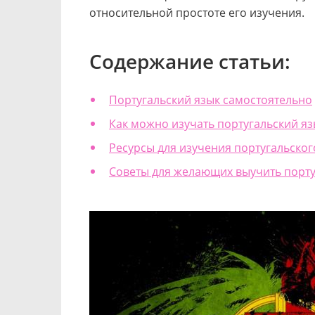
относительной простоте его изучения.
Содержание статьи:
Португальский язык самостоятельно
Как можно изучать португальский яз
Ресурсы для изучения португальског
Советы для желающих выучить порту