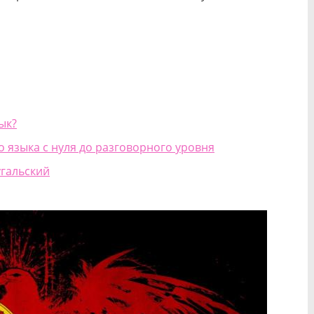
ык?
о языка с нуля до разговорного уровня
гальский