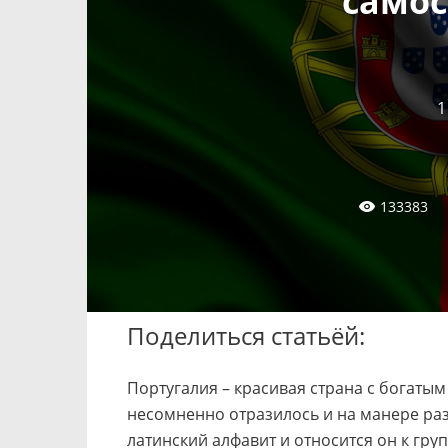
самос
1
133383
Поделиться статьёй:
Португалия – красивая страна с богаты
несомненно отразилось и на манере раз
латинский алфавит и относится он к гру