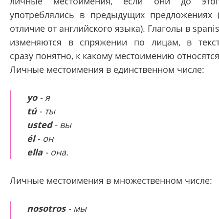
личные местоимения, если они до это
употреблялись в предыдущих предложениях 
отличие от английского языка). Глаголы в spani
изменяются в спряжении по лицам, в текс
сразу понятно, к какому местоимению относятся
Личные местоимения в единственном числе:
yo
- я
tú
- ты
usted
- вы
él
- он
ella
- она.
Личные местоимения в множественном числе:
nosotros
- мы