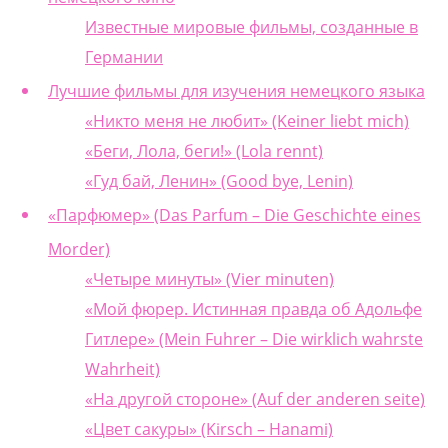
Известные мировые фильмы, созданные в
Германии
Лучшие фильмы для изучения немецкого языка
«Никто меня не любит» (Keiner liebt mich)
«Беги, Лола, беги!» (Lola rennt)
«Гуд бай, Ленин» (Good bye, Lenin)
«Парфюмер» (Das Parfum – Die Geschichte eines
Morder)
«Четыре минуты» (Vier minuten)
«Мой фюрер. Истинная правда об Адольфе
Гитлере» (Mein Fuhrer – Die wirklich wahrste
Wahrheit)
«На другой стороне» (Auf der anderen seite)
«Цвет сакуры» (Kirsch – Hanami)