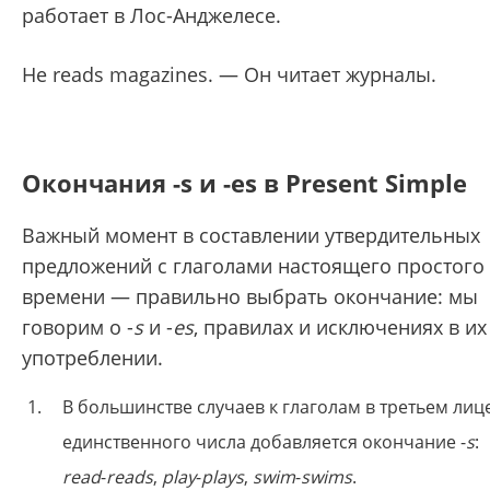
работает в Лос-Анджелесе.
He reads magazines. — Он читает журналы.
Окончания -s и -es в Present Simple
Важный момент в составлении утвердительных
предложений с глаголами настоящего простого
времени — правильно выбрать окончание: мы
говорим о -
s
и -
es
, правилах и исключениях в их
употреблении.
В большинстве случаев к глаголам в третьем лиц
единственного числа добавляется окончание -
s
:
read
-
reads
,
play
-
plays
,
swim
-
swims
.