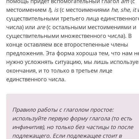
помощь придет вспомогательный глагол
am
(с
местоимением
I
),
is
(с местоимениями
he
,
she
,
it
существительными третьего лица единственног
числа) или
are
(с остальными местоимениями и
существительными множественного числа). В
конце оставляем все второстепенные члены
предложения. Эта форма хороша тем, что нам н
нужно усложнять ситуацию, мы лишь использу
окончания, и то только в третьем лице
единственного числа.
Правило работы с глаголом простое:
используйте первую форму глагола (то есть
инфинитив), но только без частицы to после
подлежащего. Если подлежащее стоит в