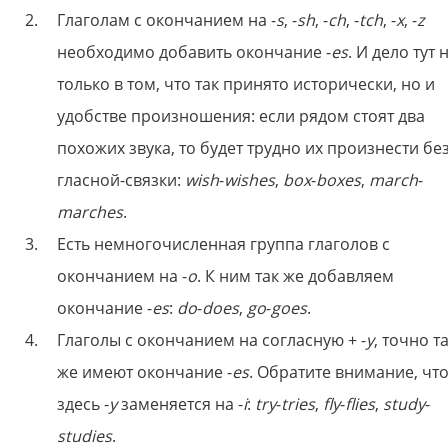
Глаголам с окончанием на -
s
, -
sh
, -
ch
, -
tch
, -
x
, -
z
необходимо добавить окончание -
es
. И дело тут 
только в том, что так принято исторически, но и
удобстве произношения: если рядом стоят два
похожих звука, то будет трудно их произнести бе
гласной-связки:
wish
-
wishes
,
box
-
boxes
,
march
-
marches
.
Есть немногочисленная группа глаголов с
окончанием на -
o
. К ним так же добавляем
окончание -
es
:
do
-
does
,
go
-
goes
.
Глаголы с окончанием на согласную + -
у
, точно т
же имеют окончание -
es
. Обратите внимание, чт
здесь -
y
заменяется на -
i
:
try
-
tries
,
fly
-
flies
,
study
-
studies
.