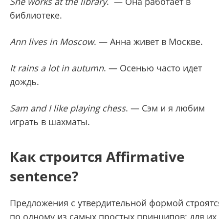
She works at the library
. — Она работает в
библиотеке.
Ann lives in Moscow
. — Анна живет в Москве.
It rains a lot in autumn
. — Осенью часто идет
дождь.
Sam and I like playing chess
. — Сэм и я любим
играть в шахматы.
Как строится Affirmative
sentence?
Предложения с утвердительной формой строятс
по одному из самых простых принципов: для их