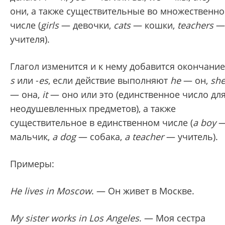
они, а также существительные во множественн
числе (
girls
— девочки,
cats
— кошки,
teachers
—
учителя).
Глагол изменится и к нему добавится окончание
s
или -
es
, если действие выполняют
he
— он,
sh
— она,
it
— оно или это (единственное число дл
неодушевленных предметов), а также
существительное в единственном числе (
a boy
мальчик,
a dog
— собака,
a teacher
— учитель).
Примеры:
He lives in Moscow
. — Он живет в Москве.
My sister works in Los Angeles
. — Моя сестра