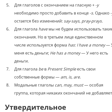
Для глаголов с окончанием на гласную + -
у
необходимо просто добавить в конце -
s
. Однако -
остается без изменений:
say
-
says
,
pray
-
prays
.
Для глагола
have
мы не будем использовать таки
окончания. Но в третьем лице единственном
числе используется форма
has
:
I have a money
— 
меня есть деньги;
He has a money
— У него есть
деньги.
Для глагола
be
в
Present Simple
есть свои
собственные формы —
am
,
is
,
are
.
Модальные глаголы
can
,
may
,
must
— особая
группа, которая никаких окончаний не добавляет
Утвердительное