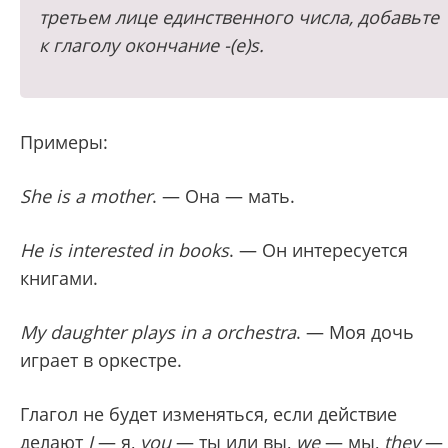
третьем лице единственного числа, добавьте
к глаголу окончание -(e)s.
Примеры:
She is a mother
. — Она — мать.
He is interested in books
. — Он интересуется
книгами.
My daughter plays in a orchestra
. — Моя дочь
играет в оркестре.
Глагол не будет изменяться, если действие
делают
I
— я,
you
— ты или вы,
we
— мы,
they
—