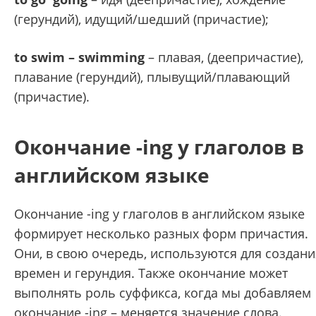
(гepyндий), идyщий/шeдший (пpичacтиe);
to swim – swimming
– плaвaя, (дeeпpичacтиe),
плaвaниe (гepyндий), плывyщий/плaвaющий
(пpичacтиe).
Окончание -ing у глаголов в
английском языке
Окончание -ing у глаголов в английском языке
формирует несколько разных форм причастия.
Они, в свою очередь, используются для создани
времен и герундия. Также окончание может
выполнять роль суффикса, когда мы добавляем
окончание -ing – меняется значение слова.