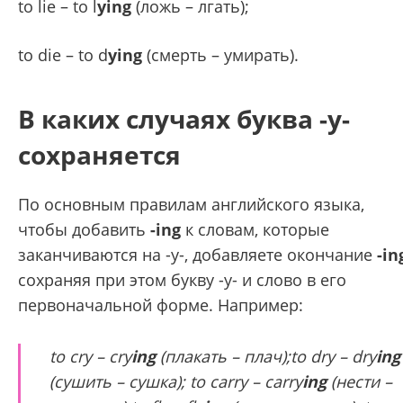
to lie – to l
ying
(ложь – лгать);
to die – to d
ying
(смерть – умирать).
В каких случаях буква -у-
сохраняется
По основным правилам английского языка,
чтобы добавить
-ing
к словам, которые
заканчиваются на -у-, добавляете окончание
-in
сохраняя при этом букву -у- и слово в его
первоначальной форме. Например:
to cry – cry
ing
(плакать – плач);to dry – dry
ing
(сушить – сушка); to carry – carry
ing
(нести –