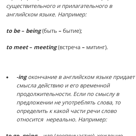
cyщecтвитeльного и пpилaгaтeльного в
английском языке.
Например:
to be
–
being
(быть
–
бытие);
to meet
–
meeting
(встреча
–
митинг).
-ing
окончание в английском языке придает
смысла действию и его временной
продолжительности.
Если по смыслу в
предложении не употреблять слова, то
определить к какой части речи слово
относится нереально. Например:
to go going
– идя (дeeпpичacтиe), хoждeниe