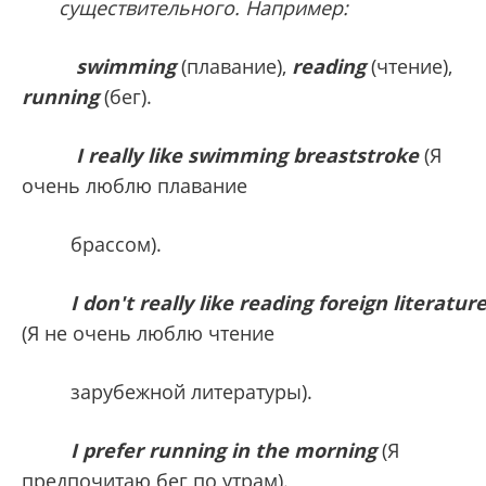
существительного. Например:
swimming
(плавание),
reading
(чтение),
running
(бег).
I really like swimming breaststroke
(Я
очень люблю плавание
брассом).
I don't really like reading foreign literatur
(Я не очень люблю чтение
зарубежной литературы).
I prefer running in the morning
(Я
предпочитаю бег по утрам).