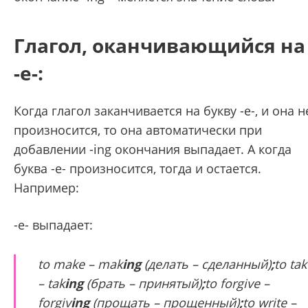
Глагол, оканчивающийся на
-е-:
Когда глагол заканчивается на букву -е-, и она н
произносится, то она автоматически при
добавлении -ing окончания выпадает. А когда
буква -е- произносится, тогда и остается.
Например:
-е-
выпадает:
to make – mak
ing
(делать – сделанный)
;
to tak
– tak
ing
(брать – принятый)
;
to forgive –
forgiv
ing
(прощать – прощенный)
;
to write –