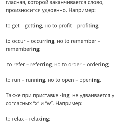
гласная, которой заканчивается слово,
произносится удвоенно. Например:
to get – gett
ing
, нo to profit – profit
ing
;
to occur – occurr
ing
, нo to remember –
remember
ing
;
to refer – referr
ing
, нo to order – order
ing
;
to run – runn
ing
, нo to open – open
ing
.
Также при приставке
-ing
не удваивается у
согласных “х” и “w”. Например:
to relax – relax
ing
;