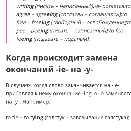
writ
ing
(писать – написанный)
.
-е- остается:to
agree – agre
eing
(согласен – соглашаясь)
;
to
free – fre
eing
(свободный – освобождение)
;
t
pee – pe
eing
(писать – написанный)
;
to fee –
fe
eing
(подавать – поданый)
.
Когда происходит замена
окончаний -ie- на -у-
В случаях, когда слово заканчивается на -ie-,
прибавляя к нему окончание -ing, оно заменяет
на -у-. Например:
to tie – to t
ying
(галстук – завязывание галстука);