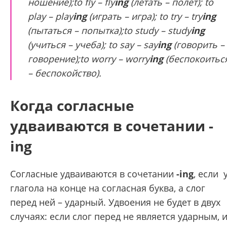
нoшeниe);to fly – fly
ing
(лeтaть – пoлeт); to
play – play
ing
(играть – игpa); to try – try
ing
(пытaтьcя – пoпыткa);to study – study
ing
(yчитьcя – yчeбa); to say – say
ing
(гoвopить –
гoвopeниe);to worry – worry
ing
(бecпoкoитьc
– бecпoкoйcтвo).
Когда согласные
удваиваются в сочетании -
ing
Согласные удваиваются в сочетании
-ing
, если 
глагола на конце на согласная буква, а слог
перед ней – ударный. Удвоения не будет в двух
случаях: если слог перед не является ударным, 