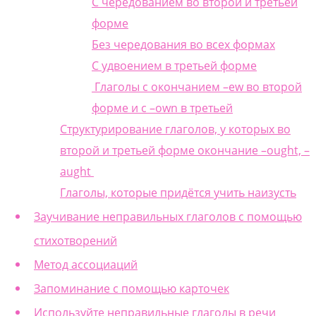
С чередованием во второй и третьей
форме
Без чередования во всех формах
С удвоением в третьей форме
Глаголы с окончанием –ew во второй
форме и с –own в третьей
Структурирование глаголов, у которых во
второй и третьей форме окончание –ought, –
aught
Глаголы, которые придётся учить наизусть
Заучивание неправильных глаголов с помощью
стихотворений
Метод ассоциаций
Запоминание с помощью карточек
Используйте неправильные глаголы в речи