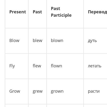
Past
Present
Past
Перево
Participle
Blow
blew
blown
дуть
Fly
flew
flown
летать
Grow
grew
grown
расти