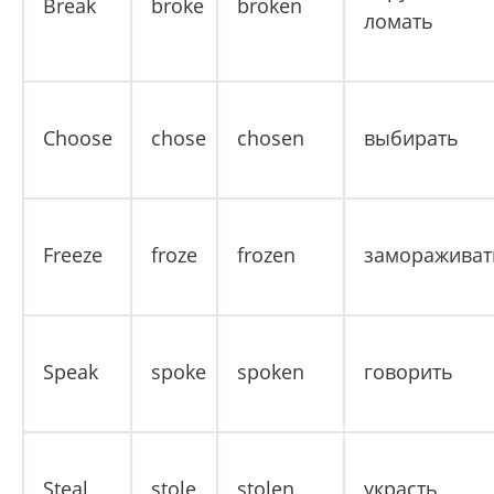
Break
broke
broken
ломать
Choose
chose
chosen
выбирать
Freeze
froze
frozen
замораживат
Speak
spoke
spoken
говорить
Steal
stole
stolen
украсть