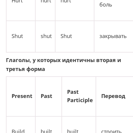
Hurt
hurt
hurt
боль
Shut
shut
Shut
закрывать
Глаголы, у которых идентичны вторая и
третья форма
Past
Present
Past
Перевод
Participle
Build
built
built
строить