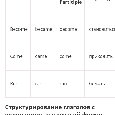
Participle
Become
became
become
становитьс
Come
came
come
приходить
Run
ran
run
бежать
Структурирование глаголов с
окончанием -n в третьей форме