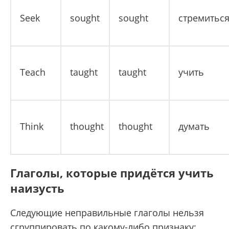
Seek
sought
sought
стремитьс
Teach
taught
taught
учить
Think
thought
thought
думать
Глаголы, которые придётся учить
наизусть
Следующие неправильные глаголы нельзя
сгруппировать по какому-либо признаку: