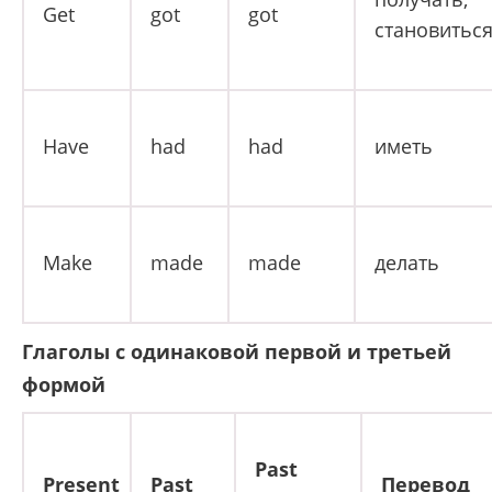
Get
got
got
становитьс
Have
had
had
иметь
Make
made
made
делать
Глаголы с одинаковой первой и третьей
формой
Past
Present
Past
Перевод