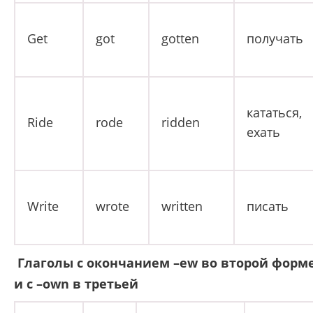
Get
got
gotten
получать
кататься,
Ride
rode
ridden
ехать
Write
wrote
written
писать
Глаголы с окончанием –ew во второй форм
и с –own в третьей