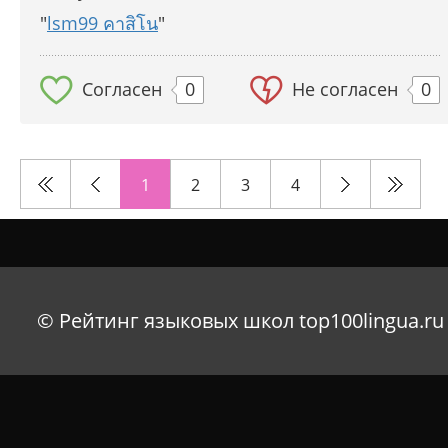
"
lsm99 คาสิโน
"
Согласен
0
Не согласен
0
1
2
3
4
© Рейтинг языковых школ top100lingua.ru