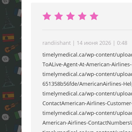
randiishant | 14 июня 2026 | 0:48
timelymedical.ca/wp-content/uplo
ToALive-Agent-At-American-Airlines
timelymedical.ca/wp-content/uploa
651358b56fde/AmericanAirlines-Hel
timelymedical.ca/wp-content/uplo
ContactAmerican-Airlines-Customer-
timelymedical.ca/wp-content/uploa
American-Airlines-ContactNumbersU