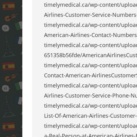
timelymedical.ca/wp-content/uplo
Airlines-Customer-Service-Numbers
timelymedical.ca/wp-content/uploa
American-Airlines-Contact-Numbers
timelymedical.ca/wp-content/uploa
651358b56fde/AmericanAirlinesCust
timelymedical.ca/wp-content/uplo
Contact-American-AirlinesCustomerS
timelymedical.ca/wp-content/uplo
Airlines-Customer-Service-Phone-Nu
timelymedical.ca/wp-content/uplo
List-Of-American-Airlines-Customer
timelymedical.ca/wp-content/uploa
a-Real-Person-at-American-Airlines-